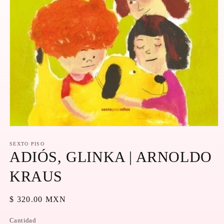
Abrir
elemento
multimedia
SEXTO PISO
1
ADIÓS, GLINKA | ARNOLDO
en
una
KRAUS
ventana
modal
Precio
$ 320.00 MXN
habitual
Cantidad