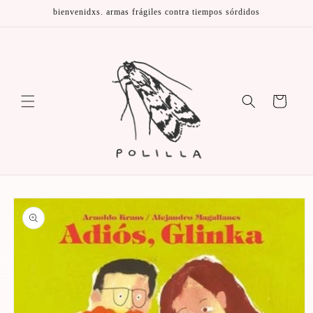
Ir
bienvenidxs. armas frágiles contra tiempos sórdidos
directamente
al contenido
Carrito
Ir
directamente
a la
información
del producto