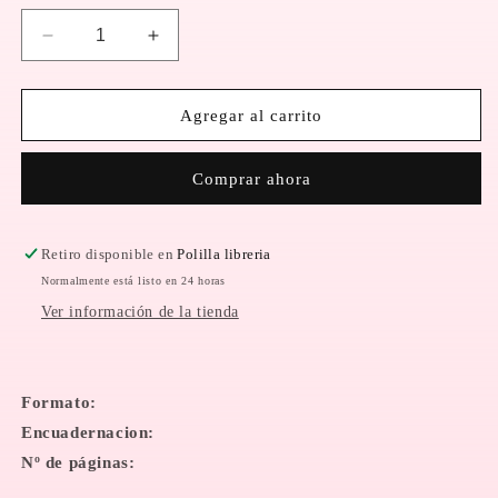
Reducir
Aumentar
cantidad
cantidad
para
para
ADIÓS,
ADIÓS,
Agregar al carrito
GLINKA
GLINKA
|
|
Comprar ahora
ARNOLDO
ARNOLDO
KRAUS
KRAUS
Retiro disponible en
Polilla libreria
Normalmente está listo en 24 horas
Ver información de la tienda
Formato:
Encuadernacion:
Nº de páginas: