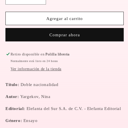
Reducir
Aumentar
cantidad
cantidad
para
para
Doble
Doble
Agregar al carrito
nacionalidad
nacionalidad
Comprar ahora
Retiro disponible en
Polilla libreria
Normalmente está listo en 24 horas
Ver información de la tienda
Título:
Doble nacionalidad
Autor:
Yargekov, Nina
Editorial:
Elefanta del Sur S.A. de C.V. - Elefanta Editorial
Género:
Ensayo