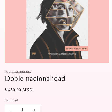
Abrir
elemento
multimedia
POLILLALIBRERIA
1
Doble nacionalidad
en
una
ventana
Precio
$ 450.00 MXN
modal
habitual
Cantidad