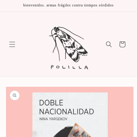
Ir
bienvenidxs. armas frágiles contra tiempos sórdidos
directamente
al contenido
Carrito
Ir
directamente
a la
información
del producto