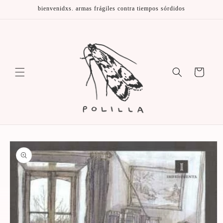
Ir
bienvenidxs. armas frágiles contra tiempos sórdidos
directamente
al contenido
Carrito
Ir
directamente
a la
información
del producto