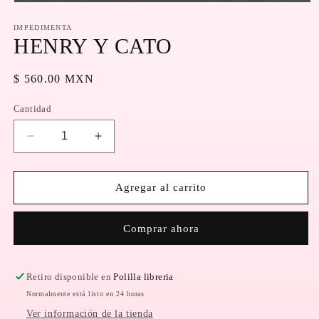
Abrir
elemento
multimedia
IMPEDIMENTA
1
HENRY Y CATO
en
una
ventana
Precio
$ 560.00 MXN
modal
habitual
Cantidad
Reducir
Aumentar
cantidad
cantidad
para
para
HENRY
HENRY
Agregar al carrito
Y
Y
CATO
CATO
Comprar ahora
Retiro disponible en
Polilla libreria
Normalmente está listo en 24 horas
Ver información de la tienda