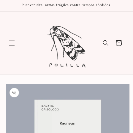
Ir
bienvenidxs. armas frágiles contra tiempos sórdidos
directamente
al contenido
Carrito
Ir
directamente
a la
información
del producto