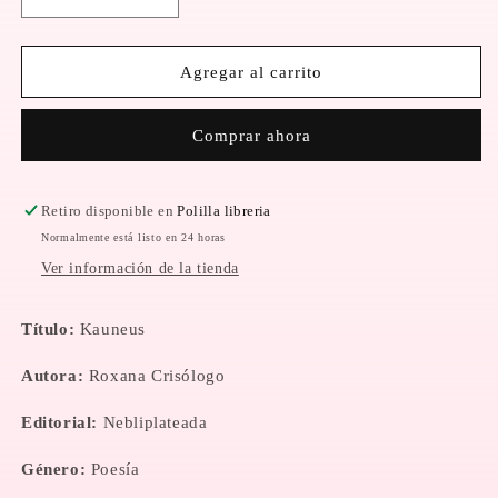
Reducir
Aumentar
cantidad
cantidad
para
para
Kauneus
Kauneus
Agregar al carrito
Comprar ahora
Retiro disponible en
Polilla libreria
Normalmente está listo en 24 horas
Ver información de la tienda
Título:
Kauneus
Autora:
Roxana Crisólogo
Editorial:
Nebliplateada
Género:
Poesía