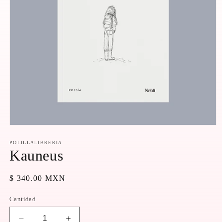
Abrir
elemento
multimedia
POLILLALIBRERIA
1
Kauneus
en
una
ventana
Precio
$ 340.00 MXN
modal
habitual
Cantidad