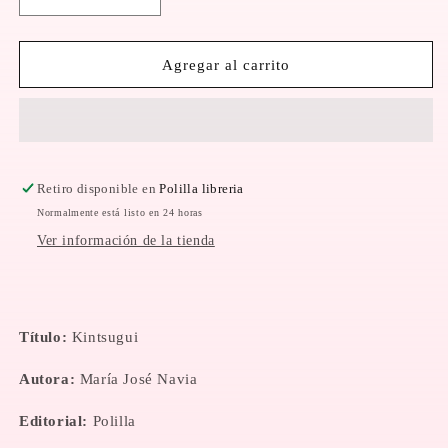
Reducir
Aumentar
cantidad
cantidad
para
para
Kintsugui
Kintsugui
Agregar al carrito
|
|
María
María
José
José
Navia
Navia
Retiro disponible en
Polilla libreria
Normalmente está listo en 24 horas
Ver información de la tienda
Título:
Kintsugui
Autora:
María José Navia
Editorial:
Polilla