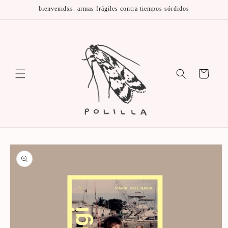
Ir
bienvenidxs. armas frágiles contra tiempos sórdidos
directamente
al contenido
Carrito
Ir
directamente
a la
información
del producto