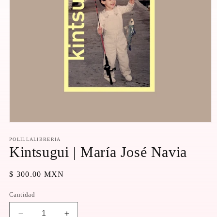
Abrir
elemento
multimedia
POLILLALIBRERIA
1
Kintsugui | María José Navia
en
una
ventana
Precio
$ 300.00 MXN
modal
habitual
Cantidad