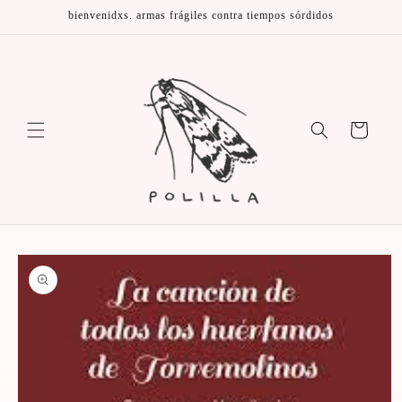
Ir
bienvenidxs. armas frágiles contra tiempos sórdidos
directamente
al contenido
Carrito
Ir
directamente
a la
información
del producto