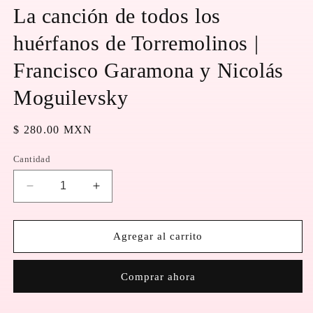
1
La canción de todos los
en
una
huérfanos de Torremolinos |
ventana
modal
Francisco Garamona y Nicolás
Moguilevsky
Precio
$ 280.00 MXN
habitual
Cantidad
Reducir
Aumentar
cantidad
cantidad
para
para
La
La
Agregar al carrito
canción
canción
de
de
Comprar ahora
todos
todos
los
los
huérfanos
huérfanos