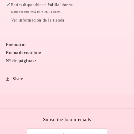
de
de
Retiro disponible en
Polilla libreria
Torremolinos
Torremolinos
Normalmente está listo en 24 horas
|
|
Ver información de la tienda
Francisco
Francisco
Garamona
Garamona
y
y
Nicolás
Nicolás
Formato:
Moguilevsky
Moguilevsky
Encuadernacion:
Nº de páginas:
Share
Subscribe to our emails