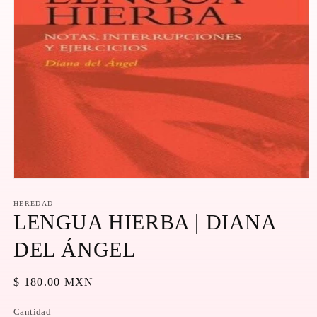
Abrir
elemento
multimedia
HEREDAD
1
LENGUA HIERBA | DIANA
en
una
DEL ÁNGEL
ventana
modal
Precio
$ 180.00 MXN
habitual
Cantidad