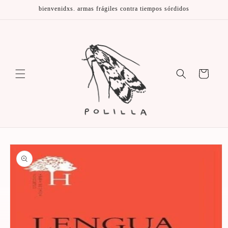
Ir
bienvenidxs. armas frágiles contra tiempos sórdidos
directamente
al contenido
Carrito
Ir
directamente
a la
información
del producto