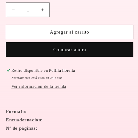
Reducir
Aumentar
cantidad
cantidad
para
para
LENGUA
LENGUA
Agregar al carrito
HIERBA
HIERBA
|
|
Comprar ahora
DIANA
DIANA
DEL
DEL
ÁNGEL
ÁNGEL
Retiro disponible en
Polilla libreria
Normalmente está listo en 24 horas
Ver información de la tienda
Formato:
Encuadernacion:
Nº de páginas: