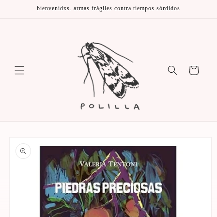
Ir
bienvenidxs. armas frágiles contra tiempos sórdidos
directamente
al contenido
Carrito
Ir
directamente
a la
información
del producto