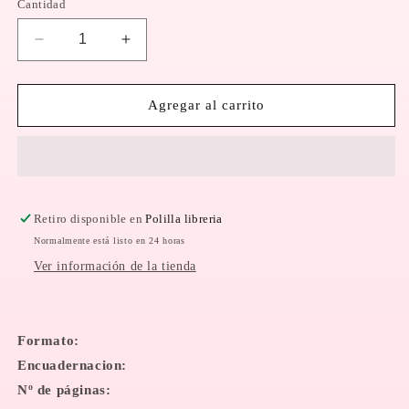
Cantidad
Reducir
Aumentar
cantidad
cantidad
para
para
Piedras
Piedras
Agregar al carrito
preciosas
preciosas
|
|
VALERIA
VALERIA
TENTONI
TENTONI
Retiro disponible en
Polilla libreria
Normalmente está listo en 24 horas
Ver información de la tienda
Formato:
Encuadernacion:
Nº de páginas: