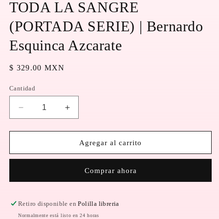
1
TODA LA SANGRE
en
una
(PORTADA SERIE) | Bernardo
ventana
modal
Esquinca Azcarate
Precio
$ 329.00 MXN
habitual
Cantidad
Reducir
Aumentar
cantidad
cantidad
para
para
TODA
TODA
Agregar al carrito
LA
LA
SANGRE
SANGRE
Comprar ahora
(PORTADA
(PORTADA
SERIE)
SERIE)
|
|
Bernardo
Bernardo
Retiro disponible en
Polilla libreria
Esquinca
Esquinca
Normalmente está listo en 24 horas