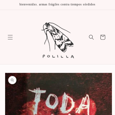
Ir
bienvenidxs. armas frágiles contra tiempos sórdidos
directamente
al contenido
Carrito
Ir
directamente
a la
información
del producto