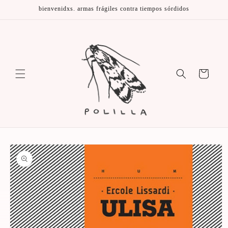
Ir
bienvenidxs. armas frágiles contra tiempos sórdidos
directamente
al contenido
Carrito
Ir
directamente
a la
información
del producto