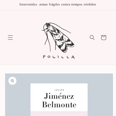
Ir
bienvenidxs. armas frágiles contra tiempos sórdidos
directamente
al contenido
Carrito
Ir
directamente
a la
información
del producto