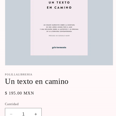
Abrir
elemento
multimedia
POLILLALIBRERIA
1
Un texto en camino
en
una
ventana
Precio
$ 195.00 MXN
modal
habitual
Cantidad