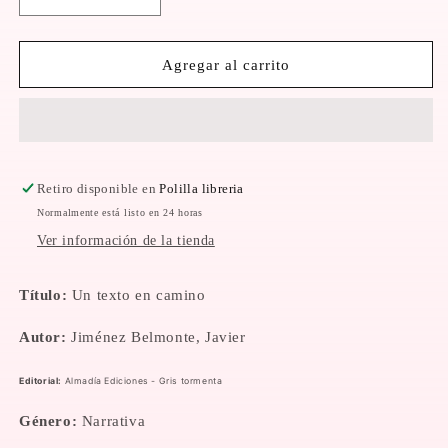
Reducir
Aumentar
cantidad
cantidad
para
para
Un
Un
Agregar al carrito
texto
texto
en
en
camino
camino
Retiro disponible en
Polilla libreria
Normalmente está listo en 24 horas
Ver información de la tienda
Título:
Un texto en camino
Autor:
Jiménez Belmonte, Javier
Editorial:
Almadía Ediciones - Gris tormenta
Género:
Narrativa