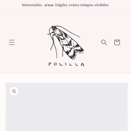
Ir
bienvenidxs. armas frágiles contra tiempos sórdidos
directamente
al contenido
Carrito
Ir
directamente
a la
información
del producto