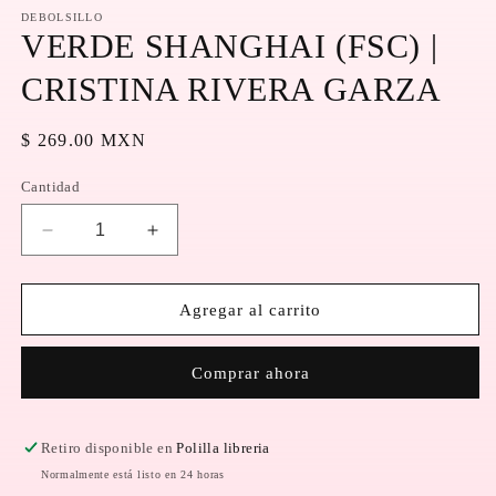
elemento
multimedia
DEBOLSILLO
1
VERDE SHANGHAI (FSC) |
en
una
CRISTINA RIVERA GARZA
ventana
modal
Precio
$ 269.00 MXN
habitual
Cantidad
Reducir
Aumentar
cantidad
cantidad
para
para
VERDE
VERDE
Agregar al carrito
SHANGHAI
SHANGHAI
(FSC)
(FSC)
Comprar ahora
|
|
CRISTINA
CRISTINA
RIVERA
RIVERA
GARZA
GARZA
Retiro disponible en
Polilla libreria
Normalmente está listo en 24 horas